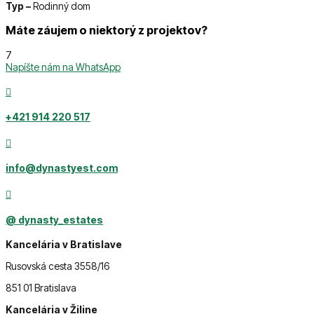
Typ –
Rodinný dom
Máte záujem o niektorý z projektov?
7
Napíšte nám na WhatsApp

‭+421 914 220 517

info@dynastyest.com

@ dynasty_estates
Kancelária v Bratislave
Rusovská cesta 3558/16
851 01 Bratislava
Kancelária v Žiline