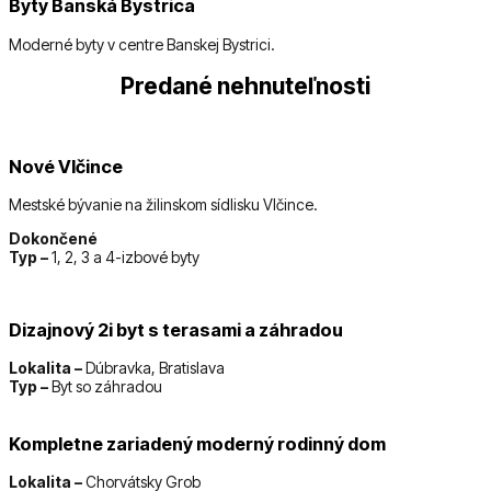
Byty Banská Bystrica
Moderné byty v centre Banskej Bystrici.
Predané nehnuteľnosti
Nové Vlčince
Mestské bývanie na žilinskom sídlisku Vlčince.
Dokončené
Typ –
1, 2, 3 a 4-izbové byty
Dizajnový 2i byt s terasami a záhradou
Lokalita –
Dúbravka, Bratislava
Typ –
Byt so záhradou
Kompletne zariadený moderný rodinný dom
Lokalita –
Chorvátsky Grob