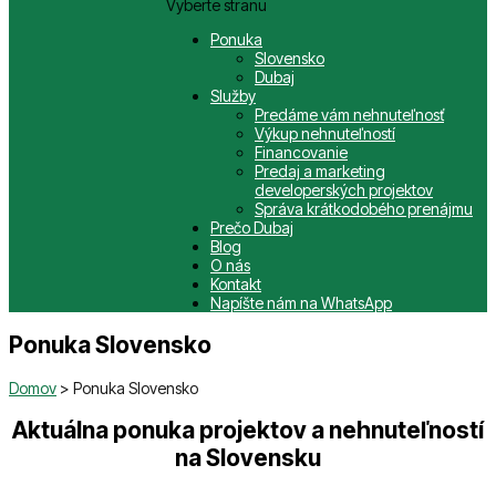
Vyberte stranu
Ponuka
Slovensko
Dubaj
Služby
Predáme vám nehnuteľnosť
Výkup nehnuteľností
Financovanie
Predaj a marketing
developerských projektov
Správa krátkodobého prenájmu
Prečo Dubaj
Blog
O nás
Kontakt
Napíšte nám na WhatsApp
Ponuka Slovensko
Domov
> Ponuka Slovensko
Aktuálna ponuka projektov a nehnuteľností
na Slovensku