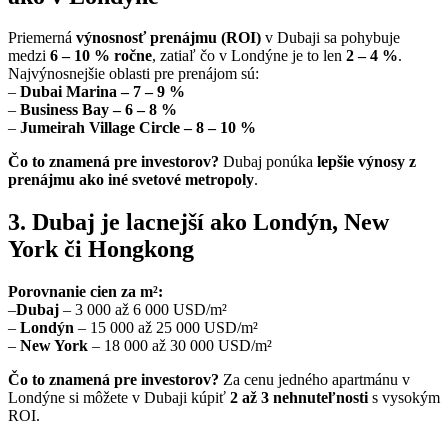
Priemerná
výnosnosť prenájmu (ROI)
v Dubaji sa pohybuje
medzi
6 – 10 % ročne
, zatiaľ čo v Londýne je to len
2 – 4 %
.
Najvýnosnejšie oblasti pre prenájom sú:
–
Dubai Marina – 7 – 9 %
–
Business Bay – 6 – 8 %
–
Jumeirah Village Circle – 8 – 10 %
Čo to znamená pre investorov?
Dubaj ponúka
lepšie výnosy z
prenájmu ako iné svetové metropoly
.
3. Dubaj je lacnejší ako Londýn, New
York či Hongkong
Porovnanie cien za m²:
–
Dubaj
– 3 000 až 6 000 USD/m²
–
Londýn
– 15 000 až 25 000 USD/m²
–
New York
– 18 000 až 30 000 USD/m²
Čo to znamená pre investorov?
Za cenu jedného apartmánu v
Londýne si môžete v Dubaji kúpiť
2 až 3 nehnuteľnosti
s vysokým
ROI.