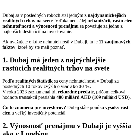
Dubaj sa v posledných rokoch stal jedným z
najdynamickejších
realitných trhov na svete
. Vďaka neustálej
urbanizácii, rastu cien
nehnuteľností a výnosnosti prenájmu
sa považuje za jednu z
najlepších destinácií na investovanie.
Ak uvažujete o kúpe nehnuteľnosti v Dubaji, tu je
11 zaujímavých
faktov
, ktoré by ste mali poznať.
1. Dubaj má jeden z najrýchlejšie
rastúcich realitných trhov na svete
Podľa
realitných štatistík
sa ceny nehnuteľností v Dubaji za
posledných 10 rokov zvýšili
o viac ako 30 %
.
V roku 2023 zaznamenal trh
rekordné predaje
, pričom celková
hodnota transakcií presiahla
400 miliárd AED (109 miliárd USD)
.
Čo to znamená pre investorov?
Dubaj stále ponúka
vysoký rast
cien
a veľký investičný potenciál.
2. Výnosnosť prenájmu v Dubaji je vyššia
ako v Londýne