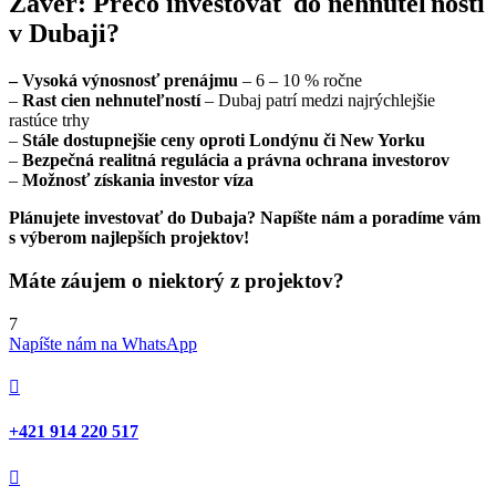
Záver: Prečo investovať do nehnuteľností
v Dubaji?
–
Vysoká výnosnosť prenájmu
– 6 – 10 % ročne
–
Rast cien nehnuteľností
– Dubaj patrí medzi najrýchlejšie
rastúce trhy
–
Stále dostupnejšie ceny oproti Londýnu či New Yorku
–
Bezpečná realitná regulácia a právna ochrana investorov
–
Možnosť získania investor víza
Plánujete investovať do Dubaja? Napíšte nám a poradíme vám
s výberom najlepších projektov!
Máte záujem o niektorý z projektov?
7
Napíšte nám na WhatsApp

‭+421 914 220 517
