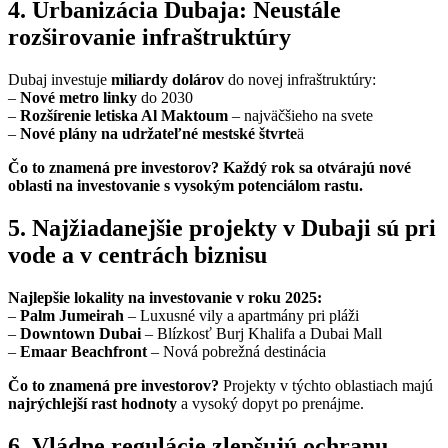
4. Urbanizácia Dubaja: Neustále
rozširovanie infraštruktúry
Dubaj investuje
miliardy dolárov
do novej infraštruktúry:
–
Nové metro linky
do 2030
–
Rozšírenie letiska Al Maktoum
– najväčšieho na svete
–
Nové plány na udržateľné mestské štvrte
ä
Čo to znamená pre investorov? Každý rok sa otvárajú nové
oblasti na investovanie s vysokým potenciálom rastu.
5. Najžiadanejšie projekty v Dubaji sú pri
vode a v centrách biznisu
Najlepšie lokality na investovanie v roku 2025:
–
Palm Jumeirah
– Luxusné vily a apartmány pri pláži
–
Downtown Dubai
– Blízkosť Burj Khalifa a Dubai Mall
–
Emaar Beachfront
– Nová pobrežná destinácia
Čo to znamená pre investorov?
Projekty v týchto oblastiach majú
najrýchlejší rast hodnoty
a vysoký dopyt po prenájme.
6. Vládne regulácie zlepšujú ochranu