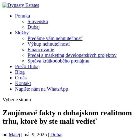
Ponuka
Slovensko
Dubaj
Služby
Predáme vám nehnuteľnosť
Výkup nehnuteľností
Financovanie
Predaj a marketing developerských projektov
Správa krátkodobého prenájmu
Prečo Dubaj
Blog
O nás
Kontakt
Napíšte nám na WhatsApp
Vyberte stranu
Zaujímavé fakty o dubajskom realitnom
trhu, ktoré by ste mali vedieť
od
Matej
|
máj 9, 2025
|
Dubaj