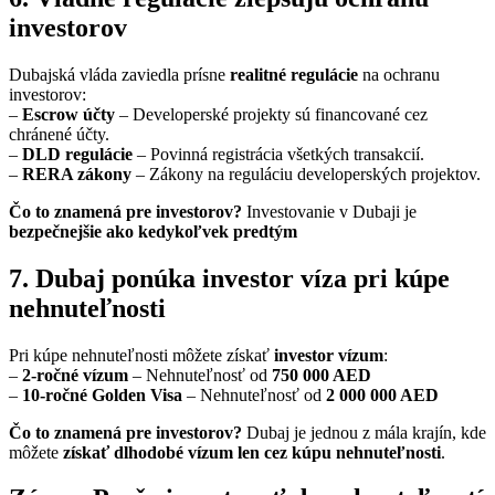
investorov
Dubajská vláda zaviedla prísne
realitné regulácie
na ochranu
investorov:
–
Escrow účty
– Developerské projekty sú financované cez
chránené účty.
–
DLD regulácie
– Povinná registrácia všetkých transakcií.
–
RERA zákony
– Zákony na reguláciu developerských projektov.
Čo to znamená pre investorov?
Investovanie v Dubaji je
bezpečnejšie ako kedykoľvek predtým
7. Dubaj ponúka investor víza pri kúpe
nehnuteľnosti
Pri kúpe nehnuteľnosti môžete získať
investor vízum
:
–
2-ročné vízum
– Nehnuteľnosť od
750 000 AED
–
10-ročné Golden Visa
– Nehnuteľnosť od
2 000 000 AED
Čo to znamená pre investorov?
Dubaj je jednou z mála krajín, kde
môžete
získať dlhodobé vízum len cez kúpu nehnuteľnosti
.