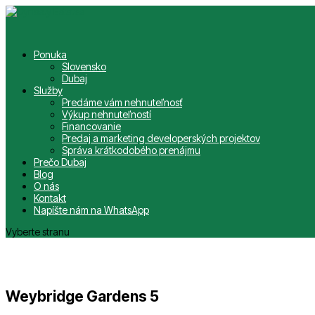
Ponuka
Slovensko
Dubaj
Služby
Predáme vám nehnuteľnosť
Výkup nehnuteľností
Financovanie
Predaj a marketing developerských projektov
Správa krátkodobého prenájmu
Prečo Dubaj
Blog
O nás
Kontakt
Napíšte nám na WhatsApp
Vyberte stranu
Weybridge Gardens 5