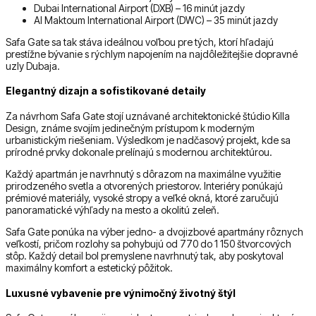
Dubai International Airport (DXB) – 16 minút jazdy
Al Maktoum International Airport (DWC) – 35 minút jazdy
Safa Gate sa tak stáva ideálnou voľbou pre tých, ktorí hľadajú
prestížne bývanie s rýchlym napojením na najdôležitejšie dopravné
uzly Dubaja.
Elegantný dizajn a sofistikované detaily
Za návrhom Safa Gate stojí uznávané architektonické štúdio Killa
Design, známe svojím jedinečným prístupom k moderným
urbanistickým riešeniam. Výsledkom je nadčasový projekt, kde sa
prírodné prvky dokonale prelínajú s modernou architektúrou.
Každý apartmán je navrhnutý s dôrazom na maximálne využitie
prirodzeného svetla a otvorených priestorov. Interiéry ponúkajú
prémiové materiály, vysoké stropy a veľké okná, ktoré zaručujú
panoramatické výhľady na mesto a okolitú zeleň.
Safa Gate ponúka na výber jedno- a dvojizbové apartmány rôznych
veľkostí, pričom rozlohy sa pohybujú od 770 do 1 150 štvorcových
stôp. Každý detail bol premyslene navrhnutý tak, aby poskytoval
maximálny komfort a estetický pôžitok.
Luxusné vybavenie pre výnimočný životný štýl