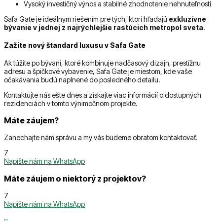
Vysoký investičný výnos a stabilné zhodnotenie nehnuteľností
Safa Gate je ideálnym riešením pre tých, ktorí hľadajú
exkluzívne
bývanie v jednej z najrýchlejšie rastúcich metropol sveta
.
Zažite nový štandard luxusu v Safa Gate
Ak túžite po bývaní, ktoré kombinuje nadčasový dizajn, prestížnu
adresu a špičkové vybavenie, Safa Gate je miestom, kde vaše
očakávania budú naplnené do posledného detailu.
Kontaktujte nás ešte dnes a získajte viac informácií o dostupných
rezidenciách v tomto výnimočnom projekte.
Máte záujem?
Zanechajte nám správu a my vás budeme obratom kontaktovať.
7
Napíšte nám na WhatsApp
Máte záujem o niektorý z projektov?
7
Napíšte nám na WhatsApp