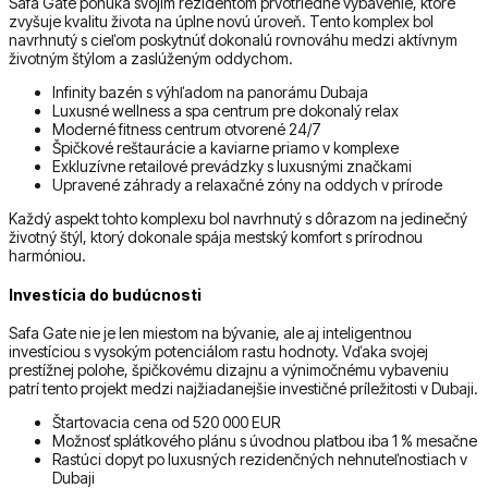
Safa Gate ponúka svojim rezidentom prvotriedne vybavenie, ktoré
zvyšuje kvalitu života na úplne novú úroveň. Tento komplex bol
navrhnutý s cieľom poskytnúť dokonalú rovnováhu medzi aktívnym
životným štýlom a zaslúženým oddychom.
Infinity bazén s výhľadom na panorámu Dubaja
Luxusné wellness a spa centrum pre dokonalý relax
Moderné fitness centrum otvorené 24/7
Špičkové reštaurácie a kaviarne priamo v komplexe
Exkluzívne retailové prevádzky s luxusnými značkami
Upravené záhrady a relaxačné zóny na oddych v prírode
Každý aspekt tohto komplexu bol navrhnutý s dôrazom na jedinečný
životný štýl, ktorý dokonale spája mestský komfort s prírodnou
harmóniou.
Investícia do budúcnosti
Safa Gate nie je len miestom na bývanie, ale aj inteligentnou
investíciou s vysokým potenciálom rastu hodnoty. Vďaka svojej
prestížnej polohe, špičkovému dizajnu a výnimočnému vybaveniu
patrí tento projekt medzi najžiadanejšie investičné príležitosti v Dubaji.
Štartovacia cena od 520 000 EUR
Možnosť splátkového plánu s úvodnou platbou iba 1 % mesačne
Rastúci dopyt po luxusných rezidenčných nehnuteľnostiach v
Dubaji