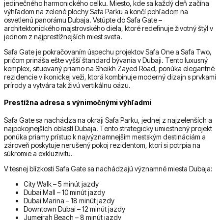
jedinečného harmonického celku. Miesto, kde sa každý deň začína
výhľadom na zelené plochy Safa Parku a končí pohľadom na
osvetlenú panorámu Dubaja. Vstúpte do Safa Gate –
architektonického majstrovského diela, ktoré redefinuje životný štýl v
jednom z najprestížnejších miest sveta.
Safa Gate je pokračovaním úspechu projektov Safa One a Safa Two,
pričom prináša ešte vyšší štandard bývania v Dubaji. Tento luxusný
komplex, situovaný priamo na Sheikh Zayed Road, ponúka elegantné
rezidencie v ikonickej veži, ktorá kombinuje moderný dizajn s prvkami
prírody a vytvára tak živú vertikálnu oázu.
Prestížna adresa s výnimočnými výhľadmi
Safa Gate sa nachádza na okraji Safa Parku, jednej z najzelenších a
najpokojnejších oblastí Dubaja. Tento strategicky umiestnený projekt
ponúka priamy prístup k najvýznamnejším mestským destináciám a
zároveň poskytuje nerušený pokoj rezidentom, ktorí si potrpia na
súkromie a exkluzivitu.
V tesnej blízkosti Safa Gate sa nachádzajú významné miesta Dubaja:
City Walk – 5 minút jazdy
Dubai Mall – 10 minút jazdy
Dubai Marina – 18 minút jazdy
Downtown Dubai – 12 minút jazdy
Jumeirah Beach – 8 minút jazdy