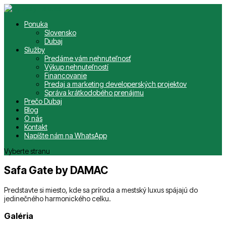
Ponuka
Slovensko
Dubaj
Služby
Predáme vám nehnuteľnosť
Výkup nehnuteľností
Financovanie
Predaj a marketing developerských projektov
Správa krátkodobého prenájmu
Prečo Dubaj
Blog
O nás
Kontakt
Napíšte nám na WhatsApp
Vyberte stranu
Safa Gate by DAMAC
Predstavte si miesto, kde sa príroda a mestský luxus spájajú do
jedinečného harmonického celku.
Galéria