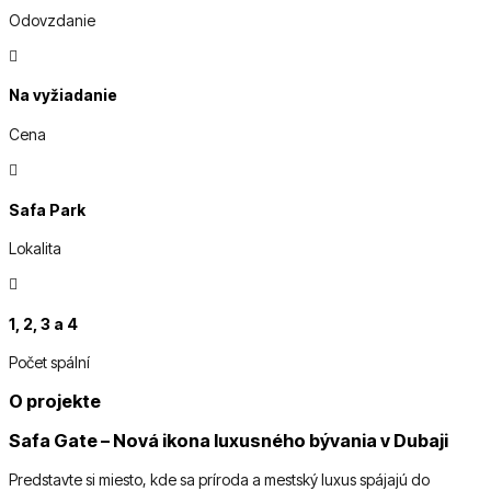
Odovzdanie

Na vyžiadanie
Cena

Safa Park
Lokalita

1, 2, 3 a 4
Počet spální
O projekte
Safa Gate – Nová ikona luxusného bývania v Dubaji
Predstavte si miesto, kde sa príroda a mestský luxus spájajú do