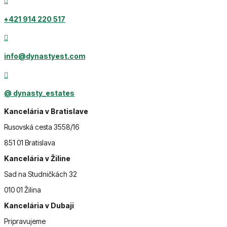

‭+421 914 220 517

info@dynastyest.com

@ dynasty_estates
Kancelária v Bratislave
Rusovská cesta 3558/16
851 01 Bratislava
Kancelária v Žiline
Sad na Studničkách 32
010 01 Žilina
Kancelária v Dubaji
Pripravujeme