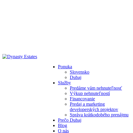
Ponuka
Slovensko
Dubaj
Služby
Predáme vám nehnuteľnosť
Výkup nehnuteľností
Financovanie
Predaj a marketing
developerských projektov
Správa krátkodobého prenájmu
Prečo Dubaj
Blog
O nás