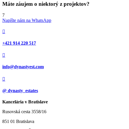
Máte záujem o niektorý z projektov?
7
Napíšte nám na WhatsApp

‭+421 914 220 517

info@dynastyest.com

@ dynasty_estates
Kancelária v Bratislave
Rusovská cesta 3558/16
851 01 Bratislava