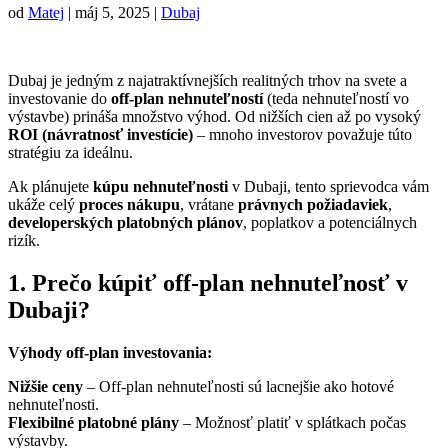
od
Matej
|
máj 5, 2025
|
Dubaj
Dubaj je jedným z najatraktívnejších realitných trhov na svete a
investovanie do
off-plan nehnuteľností
(teda nehnuteľností vo
výstavbe) prináša množstvo výhod. Od nižších cien až po vysoký
ROI (návratnosť investície)
– mnoho investorov považuje túto
stratégiu za ideálnu.
Ak plánujete
kúpu nehnuteľnosti
v Dubaji, tento sprievodca vám
ukáže celý
proces nákupu
, vrátane
právnych požiadaviek
,
developerských platobných plánov
, poplatkov a potenciálnych
rizík.
1. Prečo kúpiť off-plan nehnuteľnosť v
Dubaji?
Výhody off-plan investovania:
Nižšie ceny
– Off-plan nehnuteľnosti sú lacnejšie ako hotové
nehnuteľnosti.
Flexibilné platobné plány
– Možnosť platiť v splátkach počas
výstavby.