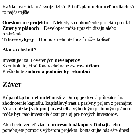
Každá investícia má svoje riziká. Pri
off-plan nehnuteľnostiach
sú
to najčastejšie:
Oneskorenie projektu
– Niekedy sa dokončenie projektu predĺži.
Zmeny v plánoch
– Developer môže upraviť dizajn alebo
rozloženie.
Trhové výkyvy
– Hodnota nehnuteľností môže kolísať.
Ako sa chrániť?
Investujte iba u overených
developerov
Skontrolujte, či sú fondy chránené
escrow účtom
Preštudujte
zmluvu a podmienky refundáci
Záver
Kúpa
off-plan nehnuteľnosti
v Dubaji je skvelá príležitosť na
zhodnotenie kapitálu,
kapitálový rast
a pasívny príjem z prenájmu.
Vďaka
nízkej vstupnej investícii
a výhodným platobným plánom
môže byť táto investícia dostupná aj pre nových investorov.
Ak chcete vedieť viac o
procesoch nákupu v Dubaji
alebo
potrebujete pomoc s výberom projektu, kontaktujte nás ešte dnes!