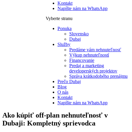
Kontakt
Napíšte nám na WhatsApp
Vyberte stranu
Ponuka
Slovensko
Dubaj
Služby
Predáme vám nehnuteľnosť
Výkup nehnuteľností
Financovanie
Predaj a marketing
developerských projektov
Správa krátkodobého prenájmu
Prečo Dubaj
Blog
O nás
Kontakt
Napíšte nám na WhatsApp
Ako kúpiť off-plan nehnuteľnosť v
Dubaji: Kompletný sprievodca