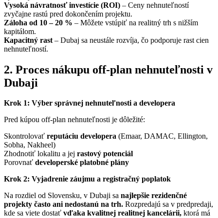
Vysoká návratnosť investície (ROI)
– Ceny nehnuteľností
zvyčajne rastú pred dokončením projektu.
Záloha od 10 – 20 %
– Môžete vstúpiť na realitný trh s nižším
kapitálom.
Kapacitný rast
– Dubaj sa neustále rozvíja, čo podporuje rast cien
nehnuteľností.
2. Proces nákupu off-plan nehnuteľnosti v
Dubaji
Krok 1: Výber správnej nehnuteľnosti a developera
Pred kúpou off-plan nehnuteľnosti je dôležité:
Skontrolovať
reputáciu developera
(Emaar, DAMAC, Ellington,
Sobha, Nakheel)
Zhodnotiť lokalitu a jej
rastový potenciál
Porovnať
developerské platobné plány
Krok 2: Vyjadrenie záujmu a registračný poplatok
Na rozdiel od Slovensku, v Dubaji sa
najlepšie rezidenčné
projekty často ani nedostanú na trh.
Rozpredajú sa v predpredaji,
kde sa viete dostať
vďaka kvalitnej realitnej kancelárii,
ktorá má