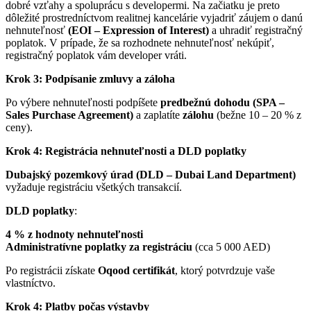
dobré vzťahy a spoluprácu s developermi. Na začiatku je preto
dôležité prostredníctvom realitnej kancelárie vyjadriť záujem o danú
nehnuteľnosť
(EOI – Expression of Interest)
a uhradiť registračný
poplatok. V prípade, že sa rozhodnete nehnuteľnosť nekúpiť,
registračný poplatok vám developer vráti.
Krok 3: Podpísanie zmluvy a záloha
Po výbere nehnuteľnosti podpíšete
predbežnú dohodu (SPA –
Sales Purchase Agreement)
a zaplatíte
zálohu
(bežne 10 – 20 % z
ceny).
Krok 4: Registrácia nehnuteľnosti a DLD poplatky
Dubajský pozemkový úrad (DLD – Dubai Land Department)
vyžaduje registráciu všetkých transakcií.
DLD poplatky
:
4 % z hodnoty nehnuteľnosti
Administratívne poplatky za registráciu
(cca 5 000 AED)
Po registrácii získate
Oqood certifikát
, ktorý potvrdzuje vaše
vlastníctvo.
Krok 4: Platby počas výstavby