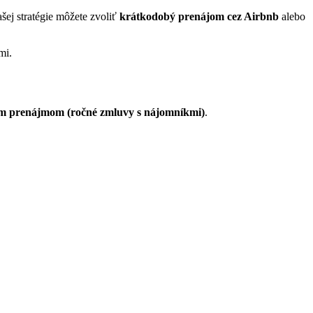
ašej stratégie môžete zvoliť
krátkodobý prenájom cez Airbnb
alebo
mi.
m prenájmom (ročné zmluvy s nájomníkmi)
.