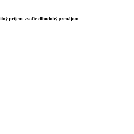
bilný príjem
, zvoľte
dlhodobý prenájom
.