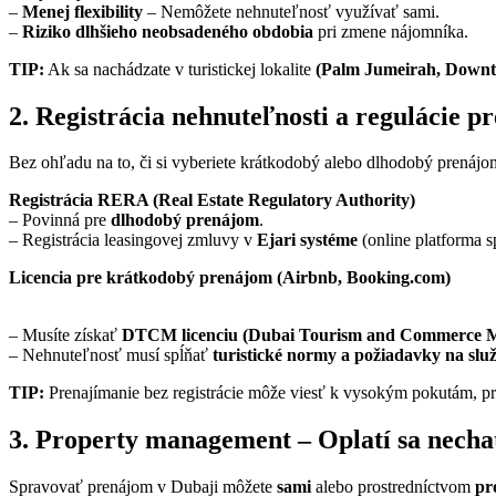
–
Menej flexibility
– Nemôžete nehnuteľnosť využívať sami.
–
Riziko dlhšieho neobsadeného obdobia
pri zmene nájomníka.
TIP:
Ak sa nachádzate v turistickej lokalite
(Palm Jumeirah, Downt
2. Registrácia nehnuteľnosti a regulácie 
Bez ohľadu na to, či si vyberiete krátkodobý alebo dlhodobý prenáj
Registrácia RERA (Real Estate Regulatory Authority)
– Povinná pre
dlhodobý prenájom
.
– Registrácia leasingovej zmluvy v
Ejari systéme
(online platforma
Licencia pre krátkodobý prenájom (Airbnb, Booking.com)
– Musíte získať
DTCM licenciu (Dubai Tourism and Commerce M
– Nehnuteľnosť musí spĺňať
turistické normy a požiadavky na slu
TIP:
Prenajímanie bez registrácie môže viesť k vysokým pokutám, pr
3. Property management – Oplatí sa necha
Spravovať prenájom v Dubaji môžete
sami
alebo prostredníctvom
pr