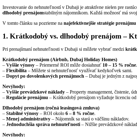
Investovanie do nehnuteľností v Dubaji je atraktívne nielen pre rastúc
dlhodobý prenájom
stabilným nájomníkom. Každá možnosť má svo
V tomto článku sa pozrieme na
najefektívnejšie stratégie prenájmu
1. Krátkodobý vs. dlhodobý prenájom – Kt
Pri prenajímaní nehnuteľnosti v Dubaji si môžete vybrať medzi
krát
Krátkodobý prenájom (Airbnb, Dubaj Holiday Homes)
–
Vyššie výnosy
– Priemerné ROI môže dosiahnuť
10 – 15 % ročne
–
Flexibilita
– Môžete si nehnuteľnosť využívať kedykoľvek sami.
–
Dopyt po dovolenkových prenájmoch
– Dubaj je jedným z najpopu
Nevýhody:
–
Vyššie prevádzkové náklady
– Property management, čistenie, úd
–
Regulácie prenájmu
– Krátkodobý prenájom vyžaduje licenciu o
Dlhodobý prenájom (ročná leasingová zmluva)
–
Stabilné výnosy
– ROI okolo
6 – 8 % ročne
.
–
Menej administratívy
– Nájomník sa stará o väčšinu nákladov.
–
Jednoduchšia správa nehnuteľnosti
– Nižšie prevádzkové náklad
Nevýhody: