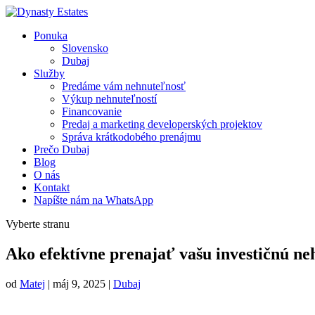
Ponuka
Slovensko
Dubaj
Služby
Predáme vám nehnuteľnosť
Výkup nehnuteľností
Financovanie
Predaj a marketing developerských projektov
Správa krátkodobého prenájmu
Prečo Dubaj
Blog
O nás
Kontakt
Napíšte nám na WhatsApp
Vyberte stranu
Ako efektívne prenajať vašu investičnú n
od
Matej
|
máj 9, 2025
|
Dubaj