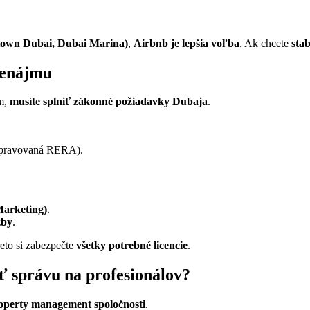
own Dubai, Dubai Marina)
,
Airbnb je lepšia voľba
. Ak chcete
sta
prenájmu
om,
musíte splniť zákonné požiadavky Dubaja
.
 spravovaná RERA).
arketing)
.
žby
.
eto si zabezpečte
všetky potrebné licencie
.
ť správu na profesionálov?
operty management spoločnosti
.