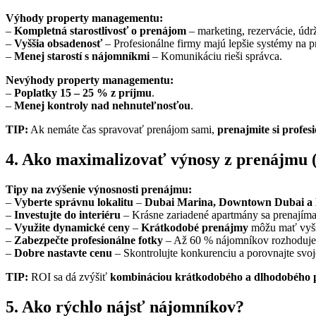
Výhody property managementu:
–
Kompletná starostlivosť o prenájom
– marketing, rezervácie, údr
–
Vyššia obsadenosť
– Profesionálne firmy majú lepšie systémy na 
–
Menej starostí s nájomníkmi
– Komunikáciu rieši správca.
Nevýhody property managementu:
–
Poplatky 15 – 25 % z príjmu
.
–
Menej kontroly nad nehnuteľnosťou
.
TIP:
Ak nemáte čas spravovať prenájom sami,
prenajmite si profes
4. Ako maximalizovať výnosy z prenájmu 
Tipy na zvýšenie výnosnosti prenájmu:
–
Vyberte správnu lokalitu
–
Dubai Marina, Downtown Dubai a 
–
Investujte do interiéru
– Krásne zariadené apartmány sa prenajímaj
–
Využite dynamické ceny
–
Krátkodobé prenájmy
môžu mať vyšši
–
Zabezpečte profesionálne fotky
– Až 60 % nájomníkov rozhoduje p
–
Dobre nastavte cenu
– Skontrolujte konkurenciu a porovnajte svoj
TIP:
ROI sa dá zvýšiť
kombináciou krátkodobého a dlhodobého
5. Ako rýchlo nájsť nájomníkov?