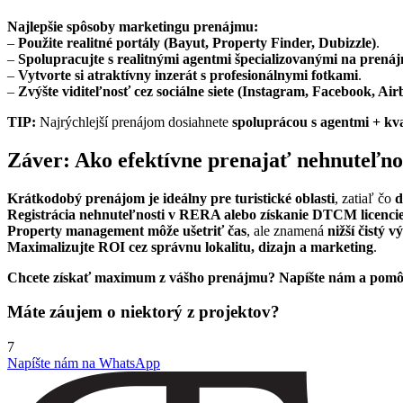
Najlepšie spôsoby marketingu prenájmu:
–
Použite realitné portály (Bayut, Property Finder, Dubizzle)
.
–
Spolupracujte s realitnými agentmi špecializovanými na prená
–
Vytvorte si atraktívny inzerát s profesionálnymi fotkami
.
–
Zvýšte viditeľnosť cez sociálne siete (Instagram, Facebook, Ai
TIP:
Najrýchlejší prenájom dosiahnete
spoluprácou s agentmi + k
Záver: Ako efektívne prenajať nehnuteľno
Krátkodobý prenájom je ideálny pre turistické oblasti
, zatiaľ čo
d
Registrácia nehnuteľnosti v RERA alebo získanie DTCM licenci
Property management môže ušetriť čas
, ale znamená
nižší čistý v
Maximalizujte ROI cez správnu lokalitu, dizajn a marketing
.
Chcete získať maximum z vášho prenájmu? Napíšte nám a pomôž
Máte záujem o niektorý z projektov?
7
Napíšte nám na WhatsApp