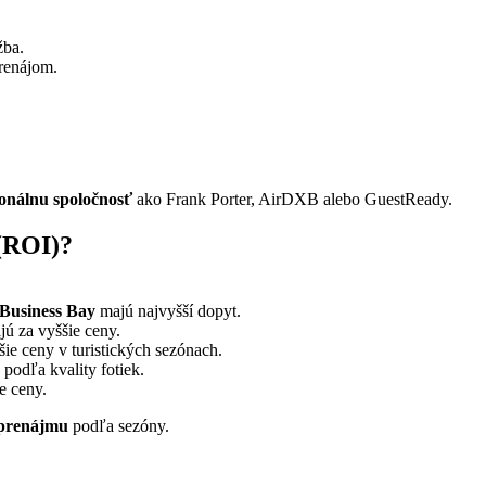
žba.
prenájom.
ionálnu spoločnosť
ako Frank Porter, AirDXB alebo GuestReady.
(ROI)?
Business Bay
majú najvyšší dopyt.
ú za vyššie ceny.
e ceny v turistických sezónach.
odľa kvality fotiek.
e ceny.
 prenájmu
podľa sezóny.