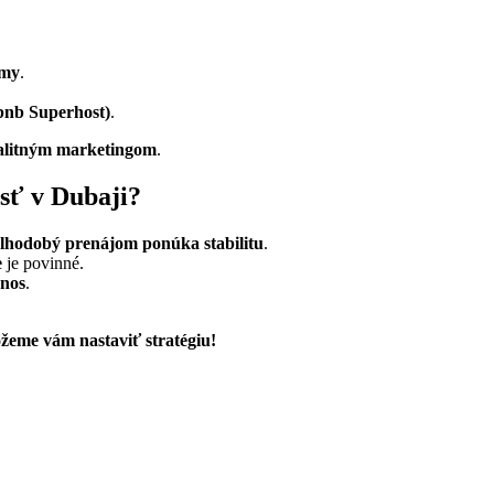
jmy
.
rbnb Superhost)
.
valitným marketingom
.
sť v Dubaji?
lhodobý prenájom ponúka stabilitu
.
e
je povinné.
ýnos
.
eme vám nastaviť stratégiu!