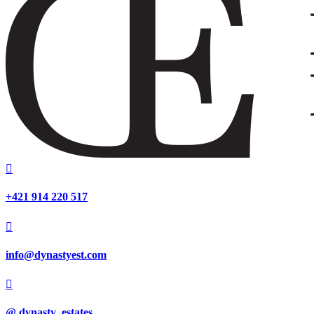

‭+421 914 220 517

info@dynastyest.com

@ dynasty_estates