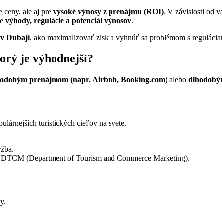
e ceny, ale aj pre
vysoké výnosy z prenájmu (ROI)
. V závislosti od v
je
výhody, regulácie a potenciál výnosov
.
 v Dubaji
, ako maximalizovať zisk a vyhnúť sa problémom s regulácia
orý je výhodnejší?
kodobým prenájmom (napr. Airbnb, Booking.com)
alebo
dlhodobý
.
lárnejších turistických cieľov na svete.
ržba.
d DTCM (Department of Tourism and Commerce Marketing).
y.