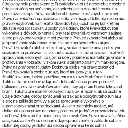
údajov by bolo protizákonné; Prevádzkovateľ už nepotrebuje osobné
údaje na účely spracúvania, ale potrebuje ich dotknutá osoba na
preukázanie, uplatňovanie alebo obhajovanie právnych nárokov).
Právo namietať voči spracúvaniu osobných údajov
Dotknutá osoba má
právo kedykoľvek namietať z dôvodov týkajúcich sa jej konkrétnej
situácie voči spracúvaniu osobných údajov, ktoré Prevádzkovateľ
vykonáva z dôvodu plnenia úlohy realizovanej vo verejnom záujme
alebo pri výkone verejnej moci zverenej Prevádzkovateľovi alebo ak
je spracúvanie vykonávané na základe oprávneného záujmu
Prevádzkovateľa alebo tretej strany, vrátane namietania proti s tým
súvisiacemu profilovaniu. Dotknutá osoba má tiež právo namietať voči
spracúvaniu osobných údajov na účely priameho marketingu vrátane
profilovania v rozsahu, v akom súvisí s takýmto priamym marketingom.
Právo na prenosnosť údajov
Dotknutá osoba má právo získať od
Prevádzkovateľa osobné údaje, ktoré mu poskytla, a to v
štruktúrovanom, bežne používanom a strojovo čitateľnom formáte.
Takto získané osobné údaje má dotknutá osoba právo preniesť
ďalšiemu prevádzkovateľovi bez toho, aby jej v tom Prevádzkovateľ
bránil. Takáto prenosnosť osobných údajov je možná, ak sa osobné
údaje dotknutej osoby spracúvali na základe poskytnutého súhlasu
alebo na základe zmluvy a ak sa spracúvanie vykonávalo
automatizovanými prostriedkami. Ak je to technicky možné, má
dotknutá osoba právo na priamy prenos od jedného prevádzkovateľa
(od Prevádzkovateľa) inému prevádzkovateľovi.
Právo odvolať súhlas
so spracúvaním
Ak sú osobné údaje spracúvané na základe súhlasu
dotknutej osoby, je dotknutá osoba oprávnená tento súhlas