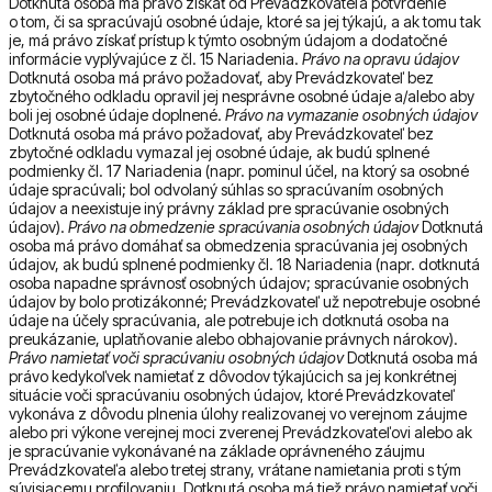
Dotknutá osoba má právo získať od Prevádzkovateľa potvrdenie
o tom, či sa spracúvajú osobné údaje, ktoré sa jej týkajú, a ak tomu tak
je, má právo získať prístup k týmto osobným údajom a dodatočné
informácie vyplývajúce z čl. 15 Nariadenia.
Právo na opravu údajov
Dotknutá osoba má právo požadovať, aby Prevádzkovateľ bez
zbytočného odkladu opravil jej nesprávne osobné údaje a/alebo aby
boli jej osobné údaje doplnené.
Právo na vymazanie osobných údajov
Dotknutá osoba má právo požadovať, aby Prevádzkovateľ bez
zbytočné odkladu vymazal jej osobné údaje, ak budú splnené
podmienky čl. 17 Nariadenia (napr. pominul účel, na ktorý sa osobné
údaje spracúvali; bol odvolaný súhlas so spracúvaním osobných
údajov a neexistuje iný právny základ pre spracúvanie osobných
údajov).
Právo na obmedzenie spracúvania osobných údajov
Dotknutá
osoba má právo domáhať sa obmedzenia spracúvania jej osobných
údajov, ak budú splnené podmienky čl. 18 Nariadenia (napr. dotknutá
osoba napadne správnosť osobných údajov; spracúvanie osobných
údajov by bolo protizákonné; Prevádzkovateľ už nepotrebuje osobné
údaje na účely spracúvania, ale potrebuje ich dotknutá osoba na
preukázanie, uplatňovanie alebo obhajovanie právnych nárokov).
Právo namietať voči spracúvaniu osobných údajov
Dotknutá osoba má
právo kedykoľvek namietať z dôvodov týkajúcich sa jej konkrétnej
situácie voči spracúvaniu osobných údajov, ktoré Prevádzkovateľ
vykonáva z dôvodu plnenia úlohy realizovanej vo verejnom záujme
alebo pri výkone verejnej moci zverenej Prevádzkovateľovi alebo ak
je spracúvanie vykonávané na základe oprávneného záujmu
Prevádzkovateľa alebo tretej strany, vrátane namietania proti s tým
súvisiacemu profilovaniu. Dotknutá osoba má tiež právo namietať voči