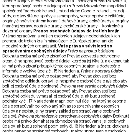
osobné údaje v mene Prevádzkovateľa – spoloční prevádzkovatelia,
ktorí spracúvajú osobné údaje spolu s Prevádzkovateľom (napríklad
spoločnosť Facebook Ireland Limited alebo Google Ireland Limited) –
súdy, orgány štátnej správy a samosprávy, verejnoprávne inštitúcie,
orgány činné v trestnom konaní, daňové úrady, colné úrady a orgány
finančnej správy, notárske úrady, exekútorské úrady – kontrolné a
dozorné orgány
Prenos osobných údajov do tretích krajín
V rámci spracúvania Vašich osobných údajov nedochádza k ich
prenosu do tretích krajín mimo územie Európskej únie, ani do
medzinárodných organizácií.
Vaše práva v súvislosti so
spracúvaním osobných údajov
Právo na prístup k údajom
Dotknutá osoba má právo získať od Prevádzkovateľa potvrdenie
o tom, či sa spracúvajú osobné údaje, ktoré sa jej týkajú, a ak tomu tak
je, má právo získať prístup k týmto osobným údajom a dodatočné
informácie vyplývajúce z čl. 15 Nariadenia.
Právo na opravu údajov
Dotknutá osoba má právo požadovať, aby Prevádzkovateľ bez
zbytočného odkladu opravil jej nesprávne osobné údaje a/alebo aby
boli jej osobné údaje doplnené.
Právo na vymazanie osobných údajov
Dotknutá osoba má právo požadovať, aby Prevádzkovateľ bez
zbytočné odkladu vymazal jej osobné údaje, ak budú splnené
podmienky čl. 17 Nariadenia (napr. pominul účel, na ktorý sa osobné
údaje spracúvali; bol odvolaný súhlas so spracúvaním osobných
údajov a neexistuje iný právny základ pre spracúvanie osobných
údajov).
Právo na obmedzenie spracúvania osobných údajov
Dotknutá
osoba má právo domáhať sa obmedzenia spracúvania jej osobných
údajov, ak budú splnené podmienky čl. 18 Nariadenia (napr. dotknutá
osoba napadne správnosť osobných údajov; spracúvanie osobných