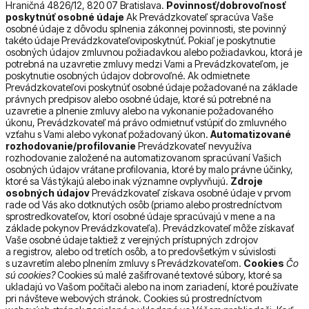
Hraničná 4826/12, 820 07 Bratislava.
Povinnosť/dobrovoľnosť
poskytnúť osobné údaje
Ak Prevádzkovateľ spracúva Vaše
osobné údaje z dôvodu splnenia zákonnej povinnosti, ste povinný
takéto údaje Prevádzkovateľoviposkytnúť. Pokiaľ je poskytnutie
osobných údajov zmluvnou požiadavkou alebo požiadavkou, ktorá je
potrebná na uzavretie zmluvy medzi Vami a Prevádzkovateľom, je
poskytnutie osobných údajov dobrovoľné. Ak odmietnete
Prevádzkovateľovi poskytnúť osobné údaje požadované na základe
právnych predpisov alebo osobné údaje, ktoré sú potrebné na
uzavretie a plnenie zmluvy alebo na vykonanie požadovaného
úkonu, Prevádzkovateľ má právo odmietnuť vstúpiť do zmluvného
vzťahu s Vami alebo vykonať požadovaný úkon.
Automatizované
rozhodovanie/profilovanie
Prevádzkovateľ nevyužíva
rozhodovanie založené na automatizovanom spracúvaní Vašich
osobných údajov vrátane profilovania, ktoré by malo právne účinky,
ktoré sa Vás týkajú alebo inak významne ovplyvňujú.
Zdroje
osobných údajov
Prevádzkovateľ získava osobné údaje v prvom
rade od Vás ako dotknutých osôb (priamo alebo prostredníctvom
sprostredkovateľov, ktorí osobné údaje spracúvajú v mene a na
základe pokynov Prevádzkovateľa). Prevádzkovateľ môže získavať
Vaše osobné údaje taktiež z verejných prístupných zdrojov
a registrov, alebo od tretích osôb, a to predovšetkým v súvislosti
s uzavretím alebo plnením zmluvy s Prevádzkovateľom.
Cookies
Čo
sú cookies?
Cookies sú malé zašifrované textové súbory, ktoré sa
ukladajú vo Vašom počítači alebo na inom zariadení, ktoré používate
pri návšteve webových stránok. Cookies sú prostredníctvom