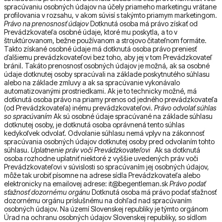
spracúvaniu osobných údajov na účely priameho marketingu vrátane
profilovania v rozsahu, v akom súvisí s takýmto priamym marketingom.
Právo na prenosnosť údajov
Dotknutá osoba má právo získať od
Prevádzkovateľa osobné údaje, ktoré mu poskytla, a to v
štruktúrovanom, bežne používanom a strojovo čitateľnom formáte.
Takto získané osobné údaje má dotknutá osoba právo preniesť
ďalšiemu prevádzkovateľovi bez toho, aby jej v tom Prevádzkovateľ
bránil. Takáto prenosnosť osobných údajov je možná, ak sa osobné
údaje dotknutej osoby spracúvali na základe poskytnutého súhlasu
alebo na základe zmluvy a ak sa spracúvanie vykonávalo
automatizovanými prostriedkami. Ak je to technicky možné, má
dotknutá osoba právo na priamy prenos od jedného prevádzkovateľa
(od Prevádzkovateľa) inému prevádzkovateľovi.
Právo odvolať súhlas
so spracúvaním
Ak sú osobné údaje spracúvané na základe súhlasu
dotknutej osoby, je dotknutá osoba oprávnená tento súhlas
kedykoľvek odvolať. Odvolanie súhlasu nemá vplyv na zákonnosť
spracúvania osobných údajov dotknutej osoby pred odvolaním tohto
súhlasu.
Uplatnenie práv voči Prevádzkovateľovi
Ak sa dotknutá
osoba rozhodne uplatniť niektoré z vyššie uvedených práv voči
Prevádzkovateľovi v súvislosti so spracúvaním jej osobných údajov,
môže tak urobiť písomne na adrese sídla Prevádzkovateľa alebo
elektronicky na emailovej adrese: it@begentleman.sk
Právo podať
sťažnosť dozornému orgánu
Dotknutá osoba má právo podať sťažnosť
dozornému orgánu príslušnému na dohľad nad spracúvaním
osobných údajov. Na území Slovenskej republiky je týmto orgánom
Úrad na ochranu osobných údajov Slovenskej republiky, so sídlom