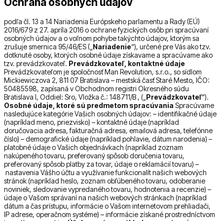
Ochrana osobných údajov
podľa čl. 13 a 14 Nariadenia Európskeho parlamentu a Rady (EÚ)
2016/679 z 27. apríla 2016 o ochrane fyzických osôb pri spracúvaní
osobných údajov a o voľnom pohybe takýchto údajov, ktorým sa
zrušuje smernica 95/46/ES („
Nariadenie
“), určené pre Vás ako tzv.
dotknuté osoby, ktorých osobné údaje získavame a spracúvame ako
tzv. prevádzkovateľ.
Prevádzkovateľ, kontaktné údaje
Prevádzkovateľom je spoločnosť Man Revolution, s.r.o., so sídlom
Mickiewiczova 2, 811 07 Bratislava – mestská časť Staré Mesto, IČO:
50485598, zapísaná v Obchodnom registri Okresného súdu
Bratislava I, Oddiel: Sro, Vložka č.: 148711/B
, („
Prevádzkovateľ
“).
Osobné údaje, ktoré sú predmetom spracúvania
Spracúvame
nasledujúce kategórie Vašich osobných údajov: – identifikačné údaje
(napríklad meno, priezvisko) – kontaktné údaje (napríklad
doručovacia adresa, fakturačná adresa, emailová adresa, telefónne
číslo) – demografické údaje (napríklad pohlavie, dátum narodenia) –
platobné údaje o Vašich objednávkach (napríklad zoznam
nakúpeného tovaru, preferovaný spôsob doručenia tovaru,
preferovaný spôsob platby za tovar, údaje o reklamácií tovaru) –
nastavenia Vášho účtu a využívanie funkcionalít našich webových
stránok (napríklad heslo, zoznam obľúbeného tovaru, odoberanie
noviniek, sledovanie vypredaného tovaru, hodnotenia a recenzie) –
údaje o Vašom správaní na našich webových stránkach (napríklad
dátum a čas prístupu, informácie o Vašom internetovom prehliadači,
IP adrese, operačnom systéme) – informácie získané prostredníctvom