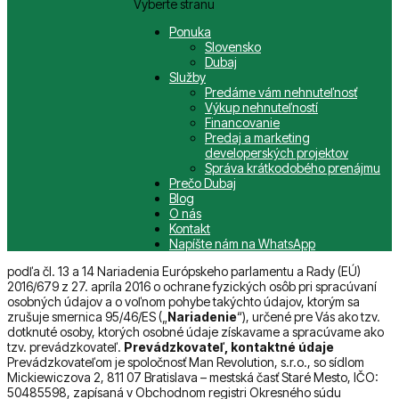
Vyberte stranu
Ponuka
Slovensko
Dubaj
Služby
Predáme vám nehnuteľnosť
Výkup nehnuteľností
Financovanie
Predaj a marketing
developerských projektov
Správa krátkodobého prenájmu
Prečo Dubaj
Blog
O nás
Kontakt
Napíšte nám na WhatsApp
podľa čl. 13 a 14 Nariadenia Európskeho parlamentu a Rady (EÚ)
2016/679 z 27. apríla 2016 o ochrane fyzických osôb pri spracúvaní
osobných údajov a o voľnom pohybe takýchto údajov, ktorým sa
zrušuje smernica 95/46/ES („
Nariadenie
“), určené pre Vás ako tzv.
dotknuté osoby, ktorých osobné údaje získavame a spracúvame ako
tzv. prevádzkovateľ.
Prevádzkovateľ, kontaktné údaje
Prevádzkovateľom je spoločnosť Man Revolution, s.r.o., so sídlom
Mickiewiczova 2, 811 07 Bratislava – mestská časť Staré Mesto, IČO:
50485598, zapísaná v Obchodnom registri Okresného súdu