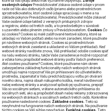
ktoré sa Vás týkajú alebo inak významne ovplyvňujú.
Zdroje
osobných údajov
Prevádzkovateľ získava osobné údaje v prvom
rade od Vás ako dotknutých osôb (priamo alebo prostredníctvom
sprostredkovateľov, ktorí osobné údaje spracúvajú v mene a na
základe pokynov Prevádzkovateľa). Prevádzkovateľ môže získavať
Vaše osobné údaje taktiež z verejných prístupných zdrojov
a registrov, alebo od tretích osôb, a to predovšetkým v súvislosti
s uzavretím alebo plnením zmluvy s Prevádzkovateľom.
Cookies
Čo
sú cookies?
Cookies sú malé zašifrované textové súbory, ktoré sa
ukladajú vo Vašom počítači alebo na inom zariadení, ktoré používate
pri návšteve webových stránok. Cookies sú prostredníctvom
webových stránok zasielané a ukladané vo Vášom prehliadači. Keď
webové stránky navštívite znova, Váš prehliadač odošle cookies späť
na našu webovú stránku, takže Vaše zariadenie je možné rozpoznať
a vďaka tomu prispôsobiť webové stránky podľa Vašich preferencií.
Aké cookies používame?
Cookies, ktoré používame nám okrem
zabezpečenia základnej funkcionality našich webových stránok
umožňujú najmä rozpoznať Vás pri prihlasovaní do užívateľského
prostredia, zapamätať si Vašu predchádzajúcu voľbu pri otváraní
nového okna, najmä obsah nákupného košíka, merať návštevnosť
našej webovej stránky a analyzovať spôsob jej využívania, prepojiť
Vás so sociálnymi sieťami, vrátane automatického prihlásenia do
sociálnych sietí, ako aj prispôsobiť obsah našej reklamy zobrazovanej
na webových stránkach a sociálnych sieťach tretích osôb. Konkrétne
používame nasledovné cookies:
Základné cookies
. Tieto sú
nevyhnutné na fungovanie našich webových stránok. Na používanie
týchto cookies sa Váš súhlas nevyžaduje.
Funkčné cookies.
Tieto