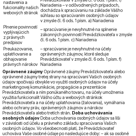
nastavenia a
Nariadenia – v odôvodnených prípadoch,
fukcionality našich
dochádza k spracúvaniu na základe Vášho
webových stránok
súhlasu so spracúvaním osobných údajov
v zmysle čl. 6 ods. 1 písm. a) Nariadenia
Plnenie povinností
– spracúvanie je nevyhnutné na splnenie
vyplývajúcich
zákonných povinností Prevádzkovateľa v zmysle
z právnych
čl. 6 ods. 1 písm. c) Nariadenia
predpisov
Preukazovanie,
– spracúvanie je nevyhnutné na účely
uplatňovanie a
oprávnených záujmov, ktoré sleduje
obhajovanie
Prevádzkovateľ v zmysle čl. 6 ods. 1 písm. f)
právnych nárokov
Nariadenia
Oprávnené záujmy
Oprávnené záujmy Prevádzkovateľa alebo
oprávnené záujmy tretej strany na spracúvaní Vašich osobných
údajov spočívajú obvykle vo využití osobných údajov na účely
marketingovej komunikácie, propagácie a prezentácie
Prevádzkovateľa a ním ponúkaného tovaru, na účely umožnenia
využitia funkcionalít Vášho účtu a webových stránkok
Prevádzkovateľa a na účely uplatňovania (žalovania), vymáhania
alebo ochrany práv, oprávnených záujmov a nárokov
Prevádzkovateľa alebo tretích strán.
Doba uchovávania
osobných údajov
Doba uchovávania osobných údajov sa líši
v závislosti od účelu a právneho základu spracúvania Vašich
osobných údajov. Vo všeobecnosti platí, že Prevádzkovateľ
uchováva Vaše osobné údaje po nasledujúce doby: – ak sa osobné