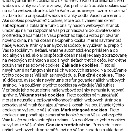
webových stránok zasielané a ukladané vo Vášom prehliadači. Keď
webové stránky navštívite znova, Váš prehliadač odošle cookies späť
na našu webovú stránku, takže Vaše zariadenie je možné rozpoznať
a vďaka tomu prispôsobiť webové stránky podľa Vašich preferencií.
Aké cookies používame?
Cookies, ktoré používame nám okrem
zabezpečenia základnej funkcionality našich webových stránok
umožňujú najmä rozpoznať Vás pri prihlasovaní do užívateľského
prostredia, zapamätať si Vašu predchádzajúcu voľbu pri otváraní
nového okna, najmä obsah nákupného košíka, merať návštevnosť
našej webovej stránky a analyzovať spôsob jej využívania, prepojiť
Vás so sociálnymi sieťami, vrátane automatického prihlásenia do
sociálnych sietí, ako aj prispôsobiť obsah našej reklamy zobrazovanej
na webových stránkach a sociálnych sieťach tretích osôb. Konkrétne
používame nasledovné cookies:
Základné cookies
. Tieto sú
nevyhnutné na fungovanie našich webových stránok. Na používanie
týchto cookies sa Váš súhlas nevyžaduje.
Funkčné cookies.
Tieto
sú dôležité, avšak nie nevyhnutné pre fungovanie našich webových
stránok. Na používanie týchto cookies sa vyžaduje Váš súhlas.
V prípade jeho neudelenia naše webové stránky nemusia fungovať
správne.
Výkonnostné cookies
. Tieto cookies nám umožňujú
merať a neustále zlepšovať výkonnosť našich webových stránok a
poskytovať Vám tak čo najzaujímavejší obsah. Na používanie týchto
cookies sa vyžaduje Váš súhlas.
Marketingové cookies
. Tieto
cookies nám pomáhajú zamerať sa konkrétne na Vás a zabezpečiť
Vám tak čo najrelevantnejšiu reklamu. Na používanie týchto cookies
sa vyžaduje Váš súhlas.
Cookies tretích strán.
Prostredníctvom
našich webových stránok môžu byť do Vášho zariadenia ukladané