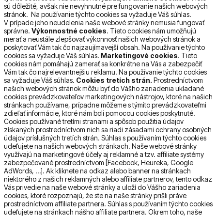
sú dôležité, avšak nie nevyhnutné pre fungovanie našich webových
stránok. Na používanie týchto cookies sa vyžaduje Váš súhlas.
V prípade jeho neudelenia naše webové stránky nemusia fungovať
správne.
Výkonnostné cookies
. Tieto cookies nám umožňujú
merať a neustále zlepšovať výkonnosť našich webových stránok a
poskytovať Vám tak čo najzaujímavejší obsah. Na používanie týchto
cookies sa vyžaduje Váš súhlas.
Marketingové cookies
. Tieto
cookies nám pomáhajú zamerať sa konkrétne na Vás a zabezpečiť
Vám tak čo najrelevantnejšiu reklamu. Na používanie týchto cookies
sa vyžaduje Váš súhlas.
Cookies tretích strán.
Prostredníctvom
našich webových stránok môžu byť do Vášho zariadenia ukladané
cookies prevádzkovateľov marketingových nástrojov, ktoré na našich
stránkach používame, prípadne môžeme s týmito prevádzkovateľmi
zdieľať informácie, ktoré nám boli pomocou cookies poskytnuté.
Cookies používané tretími stranami a spôsob použitia údajov
získaných prostredníctvom nich sa riadi zásadami ochrany osobných
údajov príslušných tretích strán. Súhlas s používaním týchto cookies
udeľujete na našich webových stránkach. Naše webové stránky
využívajú na marketingové účely aj reklamné a tzv. affiliate systémy
zabezpečované prostredníctvom [Facebook, Heureka, Google
AdWords, …]. Ak kliknete na odkaz alebo banner na stránkach
niektorého z našich reklamných alebo affiliate partnerov, tento odkaz
Vás privedie na naše webové stránky a uloží do Vášho zariadenia
cookies, ktoré rozpoznajú, že ste na naše stránky prišli práve
prostredníctvom affiliate partnera. Súhlas s používaním týchto cookies
udeľujete na stránkach nášho affiliate partnera. Okrem toho, naše