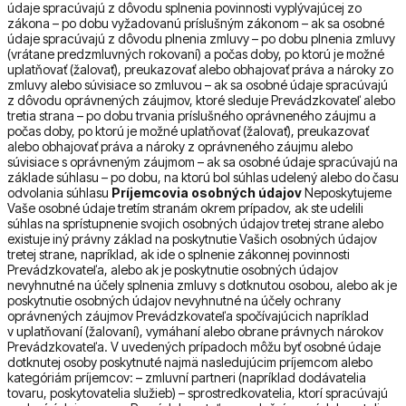
údaje spracúvajú z dôvodu splnenia povinnosti vyplývajúcej zo
zákona – po dobu vyžadovanú príslušným zákonom – ak sa osobné
údaje spracúvajú z dôvodu plnenia zmluvy – po dobu plnenia zmluvy
(vrátane predzmluvných rokovaní) a počas doby, po ktorú je možné
uplatňovať (žalovať), preukazovať alebo obhajovať práva a nároky zo
zmluvy alebo súvisiace so zmluvou – ak sa osobné údaje spracúvajú
z dôvodu oprávnených záujmov, ktoré sleduje Prevádzkovateľ alebo
tretia strana – po dobu trvania príslušného oprávneného záujmu a
počas doby, po ktorú je možné uplatňovať (žalovať), preukazovať
alebo obhajovať práva a nároky z oprávneného záujmu alebo
súvisiace s oprávneným záujmom – ak sa osobné údaje spracúvajú na
základe súhlasu – po dobu, na ktorú bol súhlas udelený alebo do času
odvolania súhlasu
Príjemcovia osobných údajov
Neposkytujeme
Vaše osobné údaje tretím stranám okrem prípadov, ak ste udelili
súhlas na sprístupnenie svojich osobných údajov tretej strane alebo
existuje iný právny základ na poskytnutie Vašich osobných údajov
tretej strane, napríklad, ak ide o splnenie zákonnej povinnosti
Prevádzkovateľa, alebo ak je poskytnutie osobných údajov
nevyhnutné na účely splnenia zmluvy s dotknutou osobou, alebo ak je
poskytnutie osobných údajov nevyhnutné na účely ochrany
oprávnených záujmov Prevádzkovateľa spočívajúcich napríklad
v uplatňovaní (žalovaní), vymáhaní alebo obrane právnych nárokov
Prevádzkovateľa. V uvedených prípadoch môžu byť osobné údaje
dotknutej osoby poskytnuté najmä nasledujúcim príjemcom alebo
kategóriám príjemcov: – zmluvní partneri (napríklad dodávatelia
tovaru, poskytovatelia služieb) – sprostredkovatelia, ktorí spracúvajú