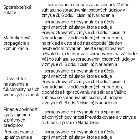
– k spracúvaniu dochádza na základe Vášho
Spotrebiteľské
súhlasu so spracúvaním osobných údajov v
súťaže
zmysle čl. 6 ods. 1 písm. a) Nariadenia
– spracúvanie je nevyhnutné na účely
oprávnených záujmov, ktoré sleduje
Prevádzkovateľ v zmysle čl. 6 ods. 1 písm. f)
Marketingová
Nariadenia – v odôvodnených prípadoch,
propagácia a
napríklad ak ste si od nás doposiaľ žiaden
komunikácia
neobjednali tovar ani nie ste registrovaným
užívateľom, dochádza k spracúvaniu na základe
Vášho súhlasu so spracúvaním osobných údajov
v zmysle čl. 6 ods. 1 písm. a) Nariadenia
– spracúvanie je nevyhnutné na účely
oprávnených záujmov, ktoré sleduje
Užívateľské
Prevádzkovateľ v zmysle čl. 6 ods. 1 písm. f)
nastavenia a
Nariadenia – v odôvodnených prípadoch,
fukcionality našich
dochádza k spracúvaniu na základe Vášho
webových stránok
súhlasu so spracúvaním osobných údajov
v zmysle čl. 6 ods. 1 písm. a) Nariadenia
Plnenie povinností
– spracúvanie je nevyhnutné na splnenie
vyplývajúcich
zákonných povinností Prevádzkovateľa v zmysle
z právnych
čl. 6 ods. 1 písm. c) Nariadenia
predpisov
Preukazovanie,
– spracúvanie je nevyhnutné na účely
uplatňovanie a
oprávnených záujmov, ktoré sleduje