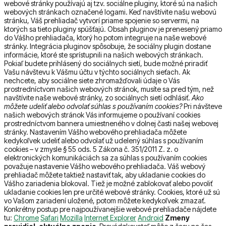
webové stránky používajú aj tzv. sociálne pluginy, ktoré sú na našich
webových stránkach označené logami. Keď navštívite našu webovú
stránku, Váš prehliadač vytvorí priame spojenie so servermi, na
ktorých sa tieto pluginy spúšťajú. Obsah pluginov je prenesený priamo
do Vášho prehliadača, ktorý ho potom integruje na naše webové
stránky. Integrácia pluginov spôsobuje, že sociálny plugin dostane
informácie, ktoré ste sprístupnili na našich webových stránkach.
Pokiaľ budete prihlásený do sociálnych sietí, bude možné priradiť
Vašu návštevu k Vášmu účtu v týchto sociálnych sieťach. Ak
nechcete, aby sociálne siete zhromažďovali údaje o Vás
prostredníctvom našich webových stránok, musíte sa pred tým, než
navštívite naše webové stránky, zo sociálnych sietí odhlásiť.
Ako
môžete udeliť alebo odvolať súhlas s používaním cookies?
Pri návšteve
našich webových stránok Vás informujeme o používaní cookies
prostredníctvom bannera umiestneného v dolnej časti našej webovej
stránky. Nastavením Vášho webového prehliadača môžete
kedykoľvek udeliť alebo odvolať už udelený súhlas s používaním
cookies – v zmysle § 55 ods. 5 Zákona č. 351/2011 Z. z. o
elektronických komunikáciách sa za súhlas s používaním cookies
považuje nastavenie Vášho webového prehliadača. Váš webový
prehliadač môžete taktiež nastaviť tak, aby ukladanie cookies do
Vášho zariadenia blokoval. Tiež je možné zablokovať alebo povoliť
ukladanie cookies len pre určité webové stránky. Cookies, ktoré už sú
vo Vašom zariadení uložené, potom môžete kedykoľvek zmazať.
Konkrétny postup pre najpoužívanejšie webové prehliadače nájdete
tu:
Chrome
Safari
Mozilla
Internet Explorer
Android
Zmeny