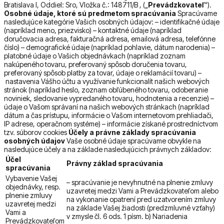
Bratislava I, Oddiel: Sro, Vložka č.: 148711/B
, („
Prevádzkovateľ
“).
Osobné údaje, ktoré sú predmetom spracúvania
Spracúvame
nasledujúce kategórie Vašich osobných údajov: – identifikačné údaje
(napríklad meno, priezvisko) – kontaktné údaje (napríklad
doručovacia adresa, fakturačná adresa, emailová adresa, telefónne
číslo) – demografické údaje (napríklad pohlavie, dátum narodenia) –
platobné údaje o Vašich objednávkach (napríklad zoznam
nakúpeného tovaru, preferovaný spôsob doručenia tovaru,
preferovaný spôsob platby za tovar, údaje o reklamácií tovaru) –
nastavenia Vášho účtu a využívanie funkcionalít našich webových
stránok (napríklad heslo, zoznam obľúbeného tovaru, odoberanie
noviniek, sledovanie vypredaného tovaru, hodnotenia a recenzie) –
údaje o Vašom správaní na našich webových stránkach (napríklad
dátum a čas prístupu, informácie o Vašom internetovom prehliadači,
IP adrese, operačnom systéme) – informácie získané prostredníctvom
tzv. súborov cookies
Účely a právne základy spracúvania
osobných údajov
Vaše osobné údaje spracúvame obvykle na
nasledujúce účely a na základe nasledujúcich právnych základov:
Účel
Právny základ spracúvania
spracúvania
Vybavenie Vašej
– spracúvanie je nevyhnutné na plnenie zmluvy
objednávky, resp.
uzavretej medzi Vami a Prevádzkovateľom alebo
plnenie zmluvy
na vykonanie opatrení pred uzatvorením zmluvy
uzavretej medzi
na základe Vašej žiadosti (predzmluvné vzťahy)
Vami a
v zmysle čl. 6 ods. 1 písm. b) Nariadenia
Prevádzkovateľom