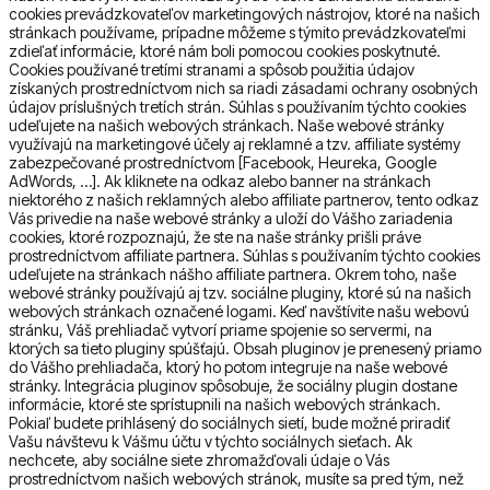
cookies prevádzkovateľov marketingových nástrojov, ktoré na našich
stránkach používame, prípadne môžeme s týmito prevádzkovateľmi
zdieľať informácie, ktoré nám boli pomocou cookies poskytnuté.
Cookies používané tretími stranami a spôsob použitia údajov
získaných prostredníctvom nich sa riadi zásadami ochrany osobných
údajov príslušných tretích strán. Súhlas s používaním týchto cookies
udeľujete na našich webových stránkach. Naše webové stránky
využívajú na marketingové účely aj reklamné a tzv. affiliate systémy
zabezpečované prostredníctvom [Facebook, Heureka, Google
AdWords, …]. Ak kliknete na odkaz alebo banner na stránkach
niektorého z našich reklamných alebo affiliate partnerov, tento odkaz
Vás privedie na naše webové stránky a uloží do Vášho zariadenia
cookies, ktoré rozpoznajú, že ste na naše stránky prišli práve
prostredníctvom affiliate partnera. Súhlas s používaním týchto cookies
udeľujete na stránkach nášho affiliate partnera. Okrem toho, naše
webové stránky používajú aj tzv. sociálne pluginy, ktoré sú na našich
webových stránkach označené logami. Keď navštívite našu webovú
stránku, Váš prehliadač vytvorí priame spojenie so servermi, na
ktorých sa tieto pluginy spúšťajú. Obsah pluginov je prenesený priamo
do Vášho prehliadača, ktorý ho potom integruje na naše webové
stránky. Integrácia pluginov spôsobuje, že sociálny plugin dostane
informácie, ktoré ste sprístupnili na našich webových stránkach.
Pokiaľ budete prihlásený do sociálnych sietí, bude možné priradiť
Vašu návštevu k Vášmu účtu v týchto sociálnych sieťach. Ak
nechcete, aby sociálne siete zhromažďovali údaje o Vás
prostredníctvom našich webových stránok, musíte sa pred tým, než