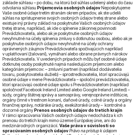
základe súhlasu – po dobu, na ktorú bol súhlas udelený alebo do času
odvolania súhlasu
Príjemcovia osobných údajov
Neposkytujeme
Vaše osobné údaje tretím stranám okrem prípadov, ak ste udelili
súhlas na sprístupnenie svojich osobných údajov tretej strane alebo
existuje iný právny základ na poskytnutie Vašich osobných údajov
tretej strane, napríklad, ak ide o splnenie zákonnej povinnosti
Prevádzkovateľa, alebo ak je poskytnutie osobných údajov
nevyhnutné na účely splnenia zmluvy s dotknutou osobou, alebo ak je
poskytnutie osobných údajov nevyhnutné na účely ochrany
oprávnených záujmov Prevádzkovateľa spočívajúcich napríklad
v uplatňovaní (žalovaní), vymáhaní alebo obrane právnych nárokov
Prevádzkovateľa. V uvedených prípadoch môžu byť osobné údaje
dotknutej osoby poskytnuté najmä nasledujúcim príjemcom alebo
kategóriám príjemcov: – zmluvní partneri (napríklad dodávatelia
tovaru, poskytovatelia služieb) – sprostredkovatelia, ktorí spracúvajú
osobné údaje v mene Prevádzkovateľa – spoloční prevádzkovatelia,
ktorí spracúvajú osobné údaje spolu s Prevádzkovateľom (napríklad
spoločnosť Facebook Ireland Limited alebo Google Ireland Limited) –
súdy, orgány štátnej správy a samosprávy, verejnoprávne inštitúcie,
orgány činné v trestnom konaní, daňové úrady, colné úrady a orgány
finančnej správy, notárske úrady, exekútorské úrady – kontrolné a
dozorné orgány
Prenos osobných údajov do tretích krajín
V rámci spracúvania Vašich osobných údajov nedochádza k ich
prenosu do tretích krajín mimo územie Európskej únie, ani do
medzinárodných organizácií.
Vaše práva v súvislosti so
spracúvaním osobných údajov
Právo na prístup k údajom