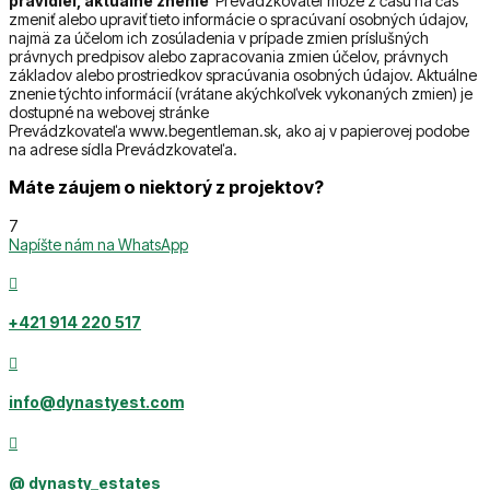
pravidiel, aktuálne znenie
Prevádzkovateľ môže z času na čas
zmeniť alebo upraviť tieto informácie o spracúvaní osobných údajov,
najmä za účelom ich zosúladenia v prípade zmien príslušných
právnych predpisov alebo zapracovania zmien účelov, právnych
základov alebo prostriedkov spracúvania osobných údajov. Aktuálne
znenie týchto informácií (vrátane akýchkoľvek vykonaných zmien) je
dostupné na webovej stránke
Prevádzkovateľa www.begentleman.sk, ako aj v papierovej podobe
na adrese sídla Prevádzkovateľa.
Máte záujem o niektorý z projektov?
7
Napíšte nám na WhatsApp

‭+421 914 220 517

info@dynastyest.com

@ dynasty_estates