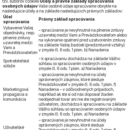
tzv. súborov cookies
Účely a právne základy spracúvania
osobných údajov
Vaše osobné údaje spracúvame obvykle na
nasledujúce účely a na základe nasledujúcich právnych základov:
Účel
Právny základ spracúvania
spracúvania
Vybavenie Vašej
– spracúvanie je nevyhnutné na plnenie zmluvy
objednávky, resp.
uzavretej medzi Vami a Prevádzkovateľom alebo
plnenie zmluvy
na vykonanie opatrení pred uzatvorením zmluvy
uzavretej medzi
na základe Vašej žiadosti (predzmluvné vzťahy)
Vami a
v zmysle čl. 6 ods. 1 písm. b) Nariadenia
Prevádzkovateľom
– k spracúvaniu dochádza na základe Vášho
Spotrebiteľské
súhlasu so spracúvaním osobných údajov v
súťaže
zmysle čl. 6 ods. 1 písm. a) Nariadenia
– spracúvanie je nevyhnutné na účely
oprávnených záujmov, ktoré sleduje
Prevádzkovateľ v zmysle čl. 6 ods. 1 písm. f)
Marketingová
Nariadenia – v odôvodnených prípadoch,
propagácia a
napríklad ak ste si od nás doposiaľ žiaden
komunikácia
neobjednali tovar ani nie ste registrovaným
užívateľom, dochádza k spracúvaniu na základe
Vášho súhlasu so spracúvaním osobných údajov
v zmysle čl. 6 ods. 1 písm. a) Nariadenia
– spracúvanie je nevyhnutné na účely
oprávnených záujmov, ktoré sleduje
Užívateľské
Prevádzkovateľ v zmysle čl. 6 ods. 1 písm. f)