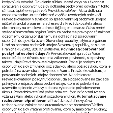
kedykoľvek odvolať. Odvolanie súhlasu nemá vplyv na zákonnosť
spracúvania osobných údajov dotknutej osoby pred odvolaním tohto
súhlasu.
Uplatnenie práv voči Prevádzkovateľovi
Ak sa dotknutá
osoba rozhodne uplatniť niektoré z vyššie uvedených práv voči
Prevádzkovateľovi v súvislosti so spracúvaním jej osobných údajov,
môže tak urobiť písomne na adrese sídla Prevádzkovateľa alebo
elektronicky na emailovej adrese: it@begentleman.sk
Právo podať
sťažnosť dozornému orgánu
Dotknutá osoba má právo podať sťažnosť
dozornému orgánu príslušnému na dohľad nad spracúvaním
osobných údajov. Na území Slovenskej republiky je týmto orgánom
Úrad na ochranu osobných údajov Slovenskej republiky, so sídlom
Hraničná 4826/12, 820 07 Bratislava.
Povinnosť/dobrovoľnosť
poskytnúť osobné údaje
Ak Prevádzkovateľ spracúva Vaše
osobné údaje z dôvodu splnenia zákonnej povinnosti, ste povinný
takéto údaje Prevádzkovateľoviposkytnúť. Pokiaľ je poskytnutie
osobných údajov zmluvnou požiadavkou alebo požiadavkou, ktorá je
potrebná na uzavretie zmluvy medzi Vami a Prevádzkovateľom, je
poskytnutie osobných údajov dobrovoľné. Ak odmietnete
Prevádzkovateľovi poskytnúť osobné údaje požadované na základe
právnych predpisov alebo osobné údaje, ktoré sú potrebné na
uzavretie a plnenie zmluvy alebo na vykonanie požadovaného
úkonu, Prevádzkovateľ má právo odmietnuť vstúpiť do zmluvného
vzťahu s Vami alebo vykonať požadovaný úkon.
Automatizované
rozhodovanie/profilovanie
Prevádzkovateľ nevyužíva
rozhodovanie založené na automatizovanom spracúvaní Vašich
osobných údajov vrátane profilovania, ktoré by malo právne účinky,