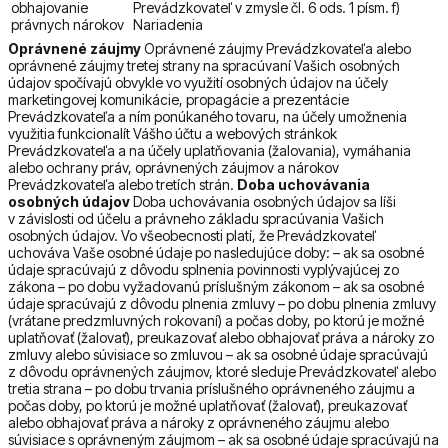
obhajovanie
Prevádzkovateľ v zmysle čl. 6 ods. 1 písm. f)
právnych nárokov
Nariadenia
Oprávnené záujmy
Oprávnené záujmy Prevádzkovateľa alebo
oprávnené záujmy tretej strany na spracúvaní Vašich osobných
údajov spočívajú obvykle vo využití osobných údajov na účely
marketingovej komunikácie, propagácie a prezentácie
Prevádzkovateľa a ním ponúkaného tovaru, na účely umožnenia
využitia funkcionalít Vášho účtu a webových stránkok
Prevádzkovateľa a na účely uplatňovania (žalovania), vymáhania
alebo ochrany práv, oprávnených záujmov a nárokov
Prevádzkovateľa alebo tretích strán.
Doba uchovávania
osobných údajov
Doba uchovávania osobných údajov sa líši
v závislosti od účelu a právneho základu spracúvania Vašich
osobných údajov. Vo všeobecnosti platí, že Prevádzkovateľ
uchováva Vaše osobné údaje po nasledujúce doby: – ak sa osobné
údaje spracúvajú z dôvodu splnenia povinnosti vyplývajúcej zo
zákona – po dobu vyžadovanú príslušným zákonom – ak sa osobné
údaje spracúvajú z dôvodu plnenia zmluvy – po dobu plnenia zmluvy
(vrátane predzmluvných rokovaní) a počas doby, po ktorú je možné
uplatňovať (žalovať), preukazovať alebo obhajovať práva a nároky zo
zmluvy alebo súvisiace so zmluvou – ak sa osobné údaje spracúvajú
z dôvodu oprávnených záujmov, ktoré sleduje Prevádzkovateľ alebo
tretia strana – po dobu trvania príslušného oprávneného záujmu a
počas doby, po ktorú je možné uplatňovať (žalovať), preukazovať
alebo obhajovať práva a nároky z oprávneného záujmu alebo
súvisiace s oprávneným záujmom – ak sa osobné údaje spracúvajú na