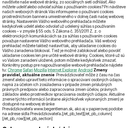
navštívite naše webové stránky, zo sociálnych sietí odhlásiť.
Ako
môžete udeliť alebo odvolať súhlas s používaním cookies?
Pri návšteve
našich webových stránok Vás informujeme o používaní cookies
prostredníctvom bannera umiestneného v dolnej časti našej webovej
stránky. Nastavením Vášho webového prehliadača môžete
kedykoľvek udeliť alebo odvolať už udelený súhlas s používaním
cookies – v zmysle § 55 ods. 5 Zákona č. 351/2011 Z. z. o
elektronických komunikáciách sa za súhlas s používaním cookies
považuje nastavenie Vášho webového prehliadača. Váš webový
prehliadač môžete taktiež nastaviť tak, aby ukladanie cookies do
Vášho zariadenia blokoval. Tiež je možné zablokovať alebo povoliť
ukladanie cookies len pre určité webové stránky. Cookies, ktoré už sú
vo Vašom zariadení uložené, potom môžete kedykoľvek zmazať.
Konkrétny postup pre najpoužívanejšie webové prehliadače nájdete
tu:
Chrome
Safari
Mozilla
Internet Explorer
Android
Zmeny
pravidiel, aktuálne znenie
Prevádzkovateľ môže z času na čas
zmeniť alebo upraviť tieto informácie o spracúvaní osobných údajov,
najmä za účelom ich zosúladenia v prípade zmien príslušných
právnych predpisov alebo zapracovania zmien účelov, právnych
základov alebo prostriedkov spracúvania osobných údajov. Aktuálne
znenie týchto informácií (vrátane akýchkoľvek vykonaných zmien) je
dostupné na webovej stránke
Prevádzkovateľa www.begentleman.sk, ako aj v papierovej podobe
na adrese sídla Prevádzkovateľa.[/et_pb_text][/et_pb_column]
[/et_pb_row][/et_pb_section]