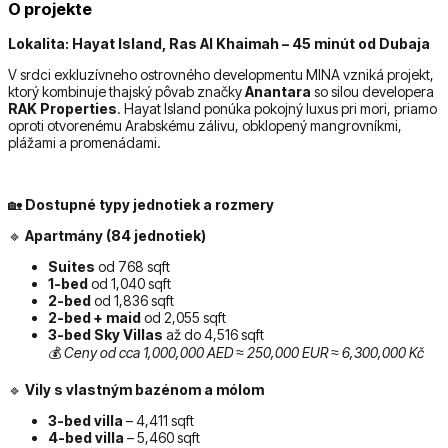
O projekte
Lokalita: Hayat Island, Ras Al Khaimah – 45 minút od Dubaja
V srdci exkluzívneho ostrovného developmentu MINA vzniká projekt,
ktorý kombinuje thajský pôvab značky
Anantara
so silou developera
RAK Properties
. Hayat Island ponúka pokojný luxus pri mori, priamo
oproti otvorenému Arabskému zálivu, obklopený mangrovníkmi,
plážami a promenádami.
🏡
Dostupné typy jednotiek a rozmery
🔹
Apartmány (84 jednotiek)
Suites
od 768 sqft
1-bed
od 1,040 sqft
2-bed
od 1,836 sqft
2-bed + maid
od 2,055 sqft
3-bed Sky Villas
až do 4,516 sqft
💰
Ceny od cca 1,000,000 AED ≈ 250,000 EUR ≈ 6,300,000 Kč
🔹
Vily s vlastným bazénom a mólom
3-bed villa
– 4,411 sqft
4-bed villa
– 5,460 sqft