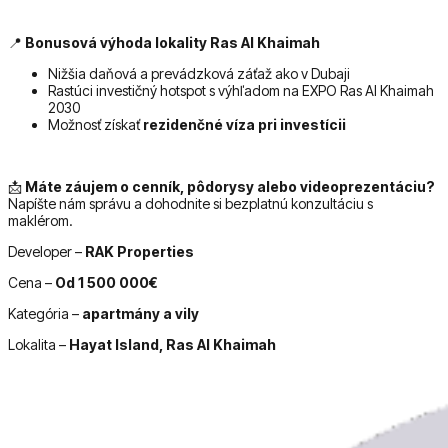
📍
Bonusová výhoda lokality Ras Al Khaimah
Nižšia daňová a prevádzková záťaž ako v Dubaji
Rastúci investičný hotspot s výhľadom na EXPO Ras Al Khaimah
2030
Možnosť získať
rezidenčné víza pri investícii
📩
Máte záujem o cenník, pôdorysy alebo videoprezentáciu?
Napíšte nám správu a dohodnite si bezplatnú konzultáciu s
maklérom.
Developer –
RAK Properties
Cena –
Od 1 500 000€
Kategória –
apartmány a vily
Lokalita –
Hayat Island, Ras Al Khaimah