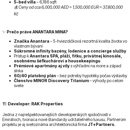
5-bed villa
– 6,186 sqft
💰
Ceny od cca 6,000,000 AED ≈ 1,500,000 EUR ≈ 37,800,000
Kč
✨
Prečo práve ANANTARA MINA?
Značka Anantara
– 5-hviezdičková rezortná kvalita života vo
vlastnom bývaní
Súkromné infinity bazény, lodenice a concierge služby
Prístup k
Anantara SPA, pláži, fitku, privátnej kinosále,
osobnému šéfkuchárovi a housekeepingu
Prémiové apartmány aj vily
s výhľadmi na more a západ
slnka
60/40 platobný plán
– bez potreby hypotéky počas výstavby
Členstvo MINOR Discovery Titanium
– výhody po celom
svete
🏗
Developer: RAK Properties
Jedna z najrešpektovanejších developerských spoločností v
Emirátoch, tvoriaca nové štandardy udržateľného luxusu. Partnerom
projektu je aj svetoznáma architektonická firma
JT+Partners
.