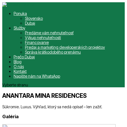
Ponuka
Slovensko
Dubaj
Služby
Predáme vám nehnuteľnosť
Výkup nehnuteľností
Financovanie
Predaj a marketing developerských projektov
Správa krátkodobého prenájmu
Prečo Dubaj
Blog
O nás
Kontakt
Napíšte nám na WhatsApp
Vyberte stranu
ANANTARA MINA RESIDENCES
Súkromie. Luxus. Výhľad, ktorý sa nedá opísať – len zažiť.
Galéria